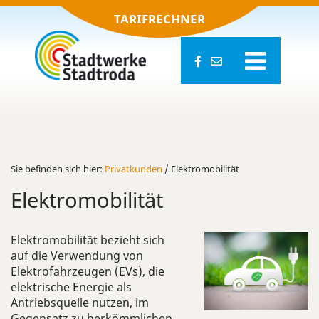
TARIFRECHNER
Sie be­fin­den sich hier:
Pri­vat­kun­den
/ Elek­tro­mo­bi­li­tät
Elek­tro­mo­bi­li­tät
Elektromobilität bezieht sich
auf die Verwendung von
Elektrofahrzeugen (EVs), die
elektrische Energie als
Antriebsquelle nutzen, im
Gegensatz zu herkömmlichen