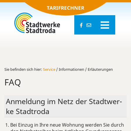
TARIFRECHNER
Sie be­fin­den sich hier:
Ser­vice
/ In­for­ma­tio­nen / Er­läu­te­run­gen
FAQ
An­mel­dung im Netz der Stadt­wer­
ke Stadt­ro­da
Bei Einzug in Ihre neue Wohnung werden Sie durch