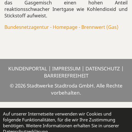
das Gasgemisch einen hohen Anteil
reaktionsschwacher Inertgase wie Kohlendioxid und
Stickstoff aufweist.
Bundesnetzagentur - Homepage - Brennwert (Gas)
KUNDENPORTAL
|
IMPRESSUM
|
DATENSCHUTZ
|
BARRIEREFREIHEIT
© 2026 Stadtwerke Stadtroda GmbH. Alle Rechte
vorbehalten.
Auf unserer Internetseite verwenden wir Cookies und
folgende Funktionalitäten, für die wir Ihre Zustimmung
benötigen. Weitere Informationen erhalten Sie in unserer
Datenschutzerklärung.